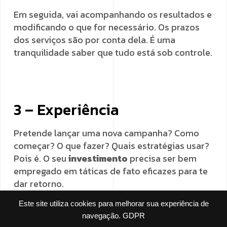
Em seguida, vai acompanhando os resultados e
modificando o que for necessário. Os prazos
dos serviços são por conta dela. É uma
tranquilidade saber que tudo está sob controle.
3 – Experiência
Pretende lançar uma nova campanha? Como
começar? O que fazer? Quais estratégias usar?
Pois é. O seu
investimento
precisa ser bem
empregado em táticas de fato eficazes para te
dar retorno.
Este site utiliza cookies para melhorar sua experiência de
Você verá ao contratar uma agência de
navegação.
GDPR
marketing digital que os conhecimentos são