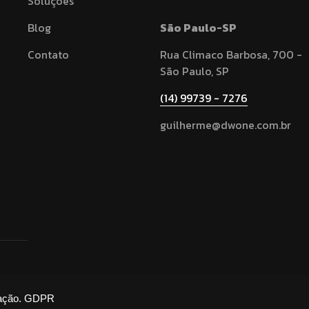
Soluções
Blog
São Paulo-SP
Contato
Rua Climaco Barbosa, 700 -
São Paulo, SP
(14) 99739 - 7276
guilherme@dwone.com.br
ação.
GDPR